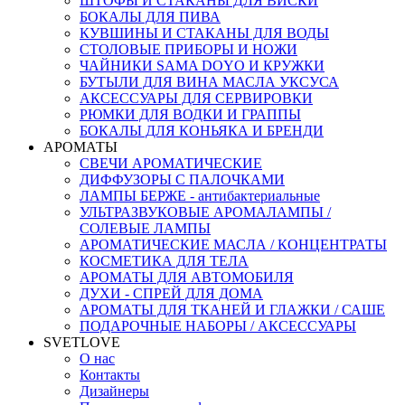
ШТОФЫ И СТАКАНЫ ДЛЯ ВИСКИ
БОКАЛЫ ДЛЯ ПИВА
КУВШИНЫ И СТАКАНЫ ДЛЯ ВОДЫ
СТОЛОВЫЕ ПРИБОРЫ И НОЖИ
ЧАЙНИКИ SAMA DOYO И КРУЖКИ
БУТЫЛИ ДЛЯ ВИНА МАСЛА УКСУСА
АКСЕССУАРЫ ДЛЯ СЕРВИРОВКИ
РЮМКИ ДЛЯ ВОДКИ И ГРАППЫ
БОКАЛЫ ДЛЯ КОНЬЯКА И БРЕНДИ
АРОМАТЫ
СВЕЧИ АРОМАТИЧЕСКИЕ
ДИФФУЗОРЫ С ПАЛОЧКАМИ
ЛАМПЫ БЕРЖЕ - антибактериальные
УЛЬТРАЗВУКОВЫЕ АРОМАЛАМПЫ /
СОЛЕВЫЕ ЛАМПЫ
АРОМАТИЧЕСКИЕ МАСЛА / КОНЦЕНТРАТЫ
КОСМЕТИКА ДЛЯ ТЕЛА
АРОМАТЫ ДЛЯ АВТОМОБИЛЯ
ДУХИ - СПРЕЙ ДЛЯ ДОМА
АРОМАТЫ ДЛЯ ТКАНЕЙ И ГЛАЖКИ / САШЕ
ПОДАРОЧНЫЕ НАБОРЫ / АКСЕССУАРЫ
SVETLOVE
О нас
Контакты
Дизайнеры