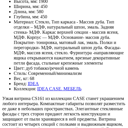
Высота, мм:
1900
Ширина, мм:
450
Длина, мм:
580
Глубина, мм:
450
Материал:
Стекло, Тип каркаса - Массив дуба. Тип
отделки – МДФ, натуральный шпон, эмаль. Задняя
стенка- МДФ. Каркас верхней секции - массив ясеня,
МДФ. Корпус — МДФ. Основание- массив дуба.
Покрытие- тонировка, матовый лак, эмаль. Полки и
перегородки- МДФ, натуральный шпон дуба. Фасады-
МДФ, массив ясеня, стекло. Фурнитура -направляющие
ящика открываются нажатием, врезные декоративные
петли фасада, стальные крепежные элементы
Цвет:
дуб тобакко/речной камень
Стиль:
Современный/минимализм
Вес, кг:
68
Бренд:
IDEA
Коллекция:
IDEA CASE. МЕБЕЛЬ
Узкая витрина CS161 из коллекции CASE станет украшением
любого интерьера. Компактные габариты позволят разместить
ее даже в небольших пространствах. Элегантные стеклянные
фасады с трех сторон придают легкость конструкции и
защищают от пыли хранящиеся в ней предметы. Витрина
состоит из четырех секций с полками и выдвижным ящиком,