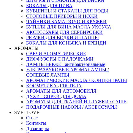
ШТОФЫ И СТАКАНЫ ДЛЯ ВИСКИ
БОКАЛЫ ДЛЯ ПИВА
КУВШИНЫ И СТАКАНЫ ДЛЯ ВОДЫ
СТОЛОВЫЕ ПРИБОРЫ И НОЖИ
ЧАЙНИКИ SAMA DOYO И КРУЖКИ
БУТЫЛИ ДЛЯ ВИНА МАСЛА УКСУСА
АКСЕССУАРЫ ДЛЯ СЕРВИРОВКИ
РЮМКИ ДЛЯ ВОДКИ И ГРАППЫ
БОКАЛЫ ДЛЯ КОНЬЯКА И БРЕНДИ
АРОМАТЫ
СВЕЧИ АРОМАТИЧЕСКИЕ
ДИФФУЗОРЫ С ПАЛОЧКАМИ
ЛАМПЫ БЕРЖЕ - антибактериальные
УЛЬТРАЗВУКОВЫЕ АРОМАЛАМПЫ /
СОЛЕВЫЕ ЛАМПЫ
АРОМАТИЧЕСКИЕ МАСЛА / КОНЦЕНТРАТЫ
КОСМЕТИКА ДЛЯ ТЕЛА
АРОМАТЫ ДЛЯ АВТОМОБИЛЯ
ДУХИ - СПРЕЙ ДЛЯ ДОМА
АРОМАТЫ ДЛЯ ТКАНЕЙ И ГЛАЖКИ / САШЕ
ПОДАРОЧНЫЕ НАБОРЫ / АКСЕССУАРЫ
SVETLOVE
О нас
Контакты
Дизайнеры