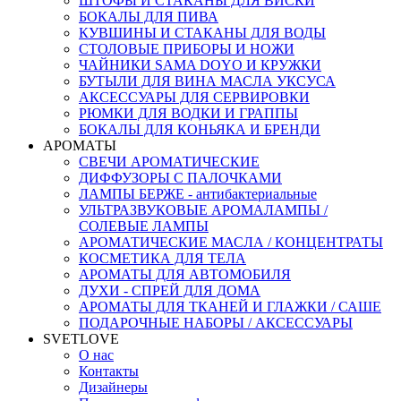
ШТОФЫ И СТАКАНЫ ДЛЯ ВИСКИ
БОКАЛЫ ДЛЯ ПИВА
КУВШИНЫ И СТАКАНЫ ДЛЯ ВОДЫ
СТОЛОВЫЕ ПРИБОРЫ И НОЖИ
ЧАЙНИКИ SAMA DOYO И КРУЖКИ
БУТЫЛИ ДЛЯ ВИНА МАСЛА УКСУСА
АКСЕССУАРЫ ДЛЯ СЕРВИРОВКИ
РЮМКИ ДЛЯ ВОДКИ И ГРАППЫ
БОКАЛЫ ДЛЯ КОНЬЯКА И БРЕНДИ
АРОМАТЫ
СВЕЧИ АРОМАТИЧЕСКИЕ
ДИФФУЗОРЫ С ПАЛОЧКАМИ
ЛАМПЫ БЕРЖЕ - антибактериальные
УЛЬТРАЗВУКОВЫЕ АРОМАЛАМПЫ /
СОЛЕВЫЕ ЛАМПЫ
АРОМАТИЧЕСКИЕ МАСЛА / КОНЦЕНТРАТЫ
КОСМЕТИКА ДЛЯ ТЕЛА
АРОМАТЫ ДЛЯ АВТОМОБИЛЯ
ДУХИ - СПРЕЙ ДЛЯ ДОМА
АРОМАТЫ ДЛЯ ТКАНЕЙ И ГЛАЖКИ / САШЕ
ПОДАРОЧНЫЕ НАБОРЫ / АКСЕССУАРЫ
SVETLOVE
О нас
Контакты
Дизайнеры