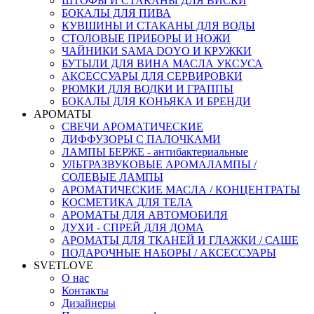
ШТОФЫ И СТАКАНЫ ДЛЯ ВИСКИ
БОКАЛЫ ДЛЯ ПИВА
КУВШИНЫ И СТАКАНЫ ДЛЯ ВОДЫ
СТОЛОВЫЕ ПРИБОРЫ И НОЖИ
ЧАЙНИКИ SAMA DOYO И КРУЖКИ
БУТЫЛИ ДЛЯ ВИНА МАСЛА УКСУСА
АКСЕССУАРЫ ДЛЯ СЕРВИРОВКИ
РЮМКИ ДЛЯ ВОДКИ И ГРАППЫ
БОКАЛЫ ДЛЯ КОНЬЯКА И БРЕНДИ
АРОМАТЫ
СВЕЧИ АРОМАТИЧЕСКИЕ
ДИФФУЗОРЫ С ПАЛОЧКАМИ
ЛАМПЫ БЕРЖЕ - антибактериальные
УЛЬТРАЗВУКОВЫЕ АРОМАЛАМПЫ /
СОЛЕВЫЕ ЛАМПЫ
АРОМАТИЧЕСКИЕ МАСЛА / КОНЦЕНТРАТЫ
КОСМЕТИКА ДЛЯ ТЕЛА
АРОМАТЫ ДЛЯ АВТОМОБИЛЯ
ДУХИ - СПРЕЙ ДЛЯ ДОМА
АРОМАТЫ ДЛЯ ТКАНЕЙ И ГЛАЖКИ / САШЕ
ПОДАРОЧНЫЕ НАБОРЫ / АКСЕССУАРЫ
SVETLOVE
О нас
Контакты
Дизайнеры