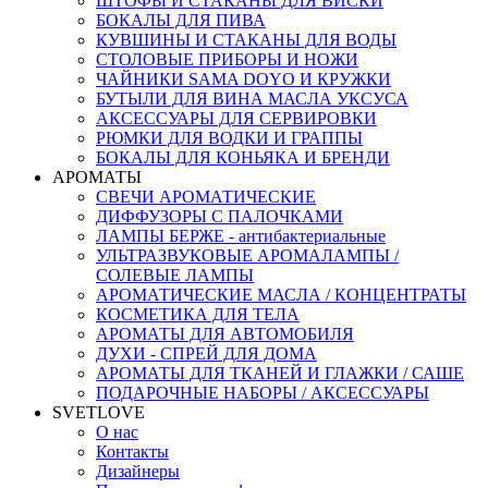
ШТОФЫ И СТАКАНЫ ДЛЯ ВИСКИ
БОКАЛЫ ДЛЯ ПИВА
КУВШИНЫ И СТАКАНЫ ДЛЯ ВОДЫ
СТОЛОВЫЕ ПРИБОРЫ И НОЖИ
ЧАЙНИКИ SAMA DOYO И КРУЖКИ
БУТЫЛИ ДЛЯ ВИНА МАСЛА УКСУСА
АКСЕССУАРЫ ДЛЯ СЕРВИРОВКИ
РЮМКИ ДЛЯ ВОДКИ И ГРАППЫ
БОКАЛЫ ДЛЯ КОНЬЯКА И БРЕНДИ
АРОМАТЫ
СВЕЧИ АРОМАТИЧЕСКИЕ
ДИФФУЗОРЫ С ПАЛОЧКАМИ
ЛАМПЫ БЕРЖЕ - антибактериальные
УЛЬТРАЗВУКОВЫЕ АРОМАЛАМПЫ /
СОЛЕВЫЕ ЛАМПЫ
АРОМАТИЧЕСКИЕ МАСЛА / КОНЦЕНТРАТЫ
КОСМЕТИКА ДЛЯ ТЕЛА
АРОМАТЫ ДЛЯ АВТОМОБИЛЯ
ДУХИ - СПРЕЙ ДЛЯ ДОМА
АРОМАТЫ ДЛЯ ТКАНЕЙ И ГЛАЖКИ / САШЕ
ПОДАРОЧНЫЕ НАБОРЫ / АКСЕССУАРЫ
SVETLOVE
О нас
Контакты
Дизайнеры