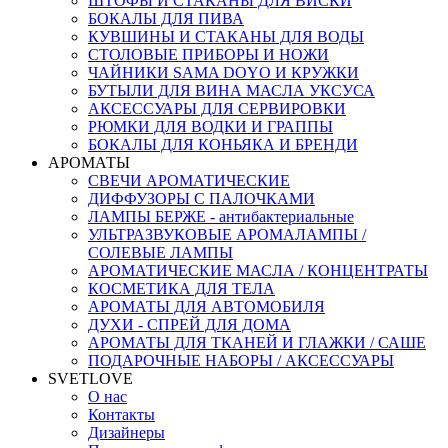
ШТОФЫ И СТАКАНЫ ДЛЯ ВИСКИ
БОКАЛЫ ДЛЯ ПИВА
КУВШИНЫ И СТАКАНЫ ДЛЯ ВОДЫ
СТОЛОВЫЕ ПРИБОРЫ И НОЖИ
ЧАЙНИКИ SAMA DOYO И КРУЖКИ
БУТЫЛИ ДЛЯ ВИНА МАСЛА УКСУСА
АКСЕССУАРЫ ДЛЯ СЕРВИРОВКИ
РЮМКИ ДЛЯ ВОДКИ И ГРАППЫ
БОКАЛЫ ДЛЯ КОНЬЯКА И БРЕНДИ
АРОМАТЫ
СВЕЧИ АРОМАТИЧЕСКИЕ
ДИФФУЗОРЫ С ПАЛОЧКАМИ
ЛАМПЫ БЕРЖЕ - антибактериальные
УЛЬТРАЗВУКОВЫЕ АРОМАЛАМПЫ /
СОЛЕВЫЕ ЛАМПЫ
АРОМАТИЧЕСКИЕ МАСЛА / КОНЦЕНТРАТЫ
КОСМЕТИКА ДЛЯ ТЕЛА
АРОМАТЫ ДЛЯ АВТОМОБИЛЯ
ДУХИ - СПРЕЙ ДЛЯ ДОМА
АРОМАТЫ ДЛЯ ТКАНЕЙ И ГЛАЖКИ / САШЕ
ПОДАРОЧНЫЕ НАБОРЫ / АКСЕССУАРЫ
SVETLOVE
О нас
Контакты
Дизайнеры