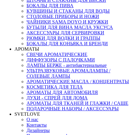
ШТОФЫ И СТАКАНЫ ДЛЯ ВИСКИ
БОКАЛЫ ДЛЯ ПИВА
КУВШИНЫ И СТАКАНЫ ДЛЯ ВОДЫ
СТОЛОВЫЕ ПРИБОРЫ И НОЖИ
ЧАЙНИКИ SAMA DOYO И КРУЖКИ
БУТЫЛИ ДЛЯ ВИНА МАСЛА УКСУСА
АКСЕССУАРЫ ДЛЯ СЕРВИРОВКИ
РЮМКИ ДЛЯ ВОДКИ И ГРАППЫ
БОКАЛЫ ДЛЯ КОНЬЯКА И БРЕНДИ
АРОМАТЫ
СВЕЧИ АРОМАТИЧЕСКИЕ
ДИФФУЗОРЫ С ПАЛОЧКАМИ
ЛАМПЫ БЕРЖЕ - антибактериальные
УЛЬТРАЗВУКОВЫЕ АРОМАЛАМПЫ /
СОЛЕВЫЕ ЛАМПЫ
АРОМАТИЧЕСКИЕ МАСЛА / КОНЦЕНТРАТЫ
КОСМЕТИКА ДЛЯ ТЕЛА
АРОМАТЫ ДЛЯ АВТОМОБИЛЯ
ДУХИ - СПРЕЙ ДЛЯ ДОМА
АРОМАТЫ ДЛЯ ТКАНЕЙ И ГЛАЖКИ / САШЕ
ПОДАРОЧНЫЕ НАБОРЫ / АКСЕССУАРЫ
SVETLOVE
О нас
Контакты
Дизайнеры