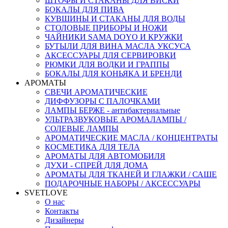
ШТОФЫ И СТАКАНЫ ДЛЯ ВИСКИ
БОКАЛЫ ДЛЯ ПИВА
КУВШИНЫ И СТАКАНЫ ДЛЯ ВОДЫ
СТОЛОВЫЕ ПРИБОРЫ И НОЖИ
ЧАЙНИКИ SAMA DOYO И КРУЖКИ
БУТЫЛИ ДЛЯ ВИНА МАСЛА УКСУСА
АКСЕССУАРЫ ДЛЯ СЕРВИРОВКИ
РЮМКИ ДЛЯ ВОДКИ И ГРАППЫ
БОКАЛЫ ДЛЯ КОНЬЯКА И БРЕНДИ
АРОМАТЫ
СВЕЧИ АРОМАТИЧЕСКИЕ
ДИФФУЗОРЫ С ПАЛОЧКАМИ
ЛАМПЫ БЕРЖЕ - антибактериальные
УЛЬТРАЗВУКОВЫЕ АРОМАЛАМПЫ /
СОЛЕВЫЕ ЛАМПЫ
АРОМАТИЧЕСКИЕ МАСЛА / КОНЦЕНТРАТЫ
КОСМЕТИКА ДЛЯ ТЕЛА
АРОМАТЫ ДЛЯ АВТОМОБИЛЯ
ДУХИ - СПРЕЙ ДЛЯ ДОМА
АРОМАТЫ ДЛЯ ТКАНЕЙ И ГЛАЖКИ / САШЕ
ПОДАРОЧНЫЕ НАБОРЫ / АКСЕССУАРЫ
SVETLOVE
О нас
Контакты
Дизайнеры