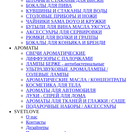
ШТОФЫ И СТАКАНЫ ДЛЯ ВИСКИ
БОКАЛЫ ДЛЯ ПИВА
КУВШИНЫ И СТАКАНЫ ДЛЯ ВОДЫ
СТОЛОВЫЕ ПРИБОРЫ И НОЖИ
ЧАЙНИКИ SAMA DOYO И КРУЖКИ
БУТЫЛИ ДЛЯ ВИНА МАСЛА УКСУСА
АКСЕССУАРЫ ДЛЯ СЕРВИРОВКИ
РЮМКИ ДЛЯ ВОДКИ И ГРАППЫ
БОКАЛЫ ДЛЯ КОНЬЯКА И БРЕНДИ
АРОМАТЫ
СВЕЧИ АРОМАТИЧЕСКИЕ
ДИФФУЗОРЫ С ПАЛОЧКАМИ
ЛАМПЫ БЕРЖЕ - антибактериальные
УЛЬТРАЗВУКОВЫЕ АРОМАЛАМПЫ /
СОЛЕВЫЕ ЛАМПЫ
АРОМАТИЧЕСКИЕ МАСЛА / КОНЦЕНТРАТЫ
КОСМЕТИКА ДЛЯ ТЕЛА
АРОМАТЫ ДЛЯ АВТОМОБИЛЯ
ДУХИ - СПРЕЙ ДЛЯ ДОМА
АРОМАТЫ ДЛЯ ТКАНЕЙ И ГЛАЖКИ / САШЕ
ПОДАРОЧНЫЕ НАБОРЫ / АКСЕССУАРЫ
SVETLOVE
О нас
Контакты
Дизайнеры